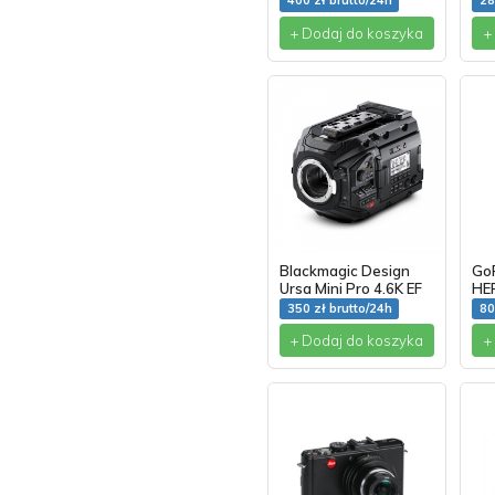
400 zł brutto/24h
28
+ Dodaj do koszyka
+
Blackmagic Design
Go
Ursa Mini Pro 4.6K EF
HE
350 zł brutto/24h
80
+ Dodaj do koszyka
+