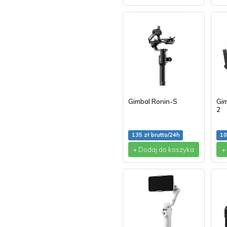
Gimbal Ronin-S
Gi
2
135 zł brutto/24h
10
+ Dodaj do koszyka
+