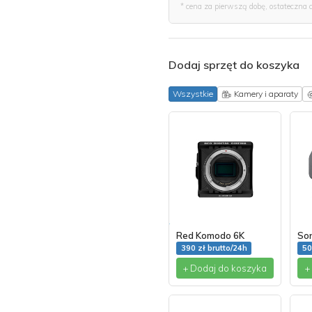
* cena za pierwszą dobę, ostateczna 
Dodaj sprzęt do koszyka
Wszystkie
Kamery i aparaty
Red Komodo 6K
So
390 zł brutto/24h
50
+ Dodaj do koszyka
+