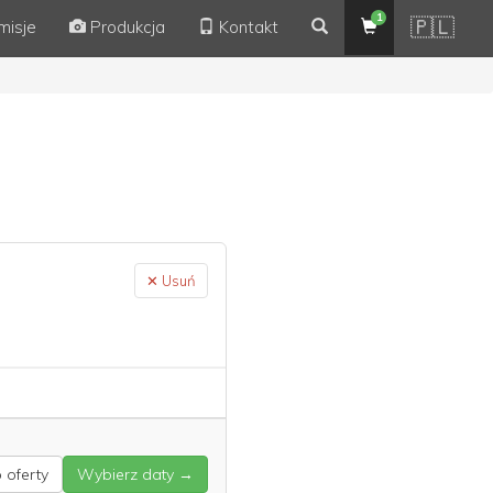
1
🇵🇱
misje
Produkcja
Kontakt
✕ Usuń
oferty
Wybierz daty →