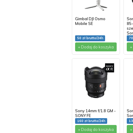
Gimbal DJI Osmo
So
Mobile SE
85
sze
So
50 zł brutto/24h
70
+ Dodaj do koszyka
+
Sony 14mm f/1.8 GM -
Son
SONY FE
So
160 zł brutto/24h
13
+ Dodaj do koszyka
+