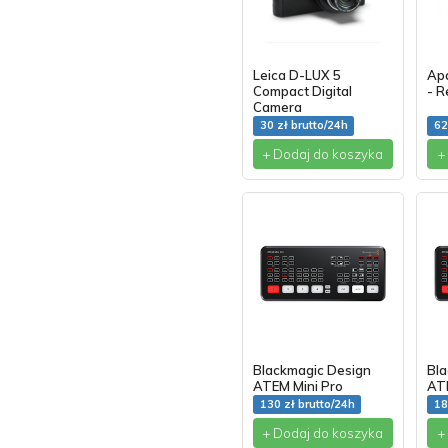
Leica D-LUX 5
Ap
Compact Digital
- R
Camera
30 zł brutto/24h
62
+ Dodaj do koszyka
+
Blackmagic Design
Bl
ATEM Mini Pro
ATE
130 zł brutto/24h
18
+ Dodaj do koszyka
+