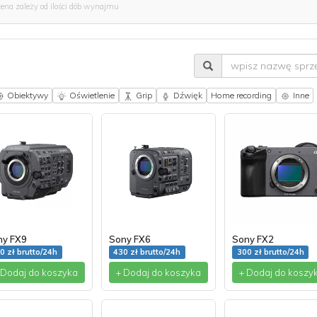
cena zależy od ilości dób wynajmu
Obiektywy
Oświetlenie
Grip
Dźwięk
Home recording
Inne
ny FX9
Sony FX6
Sony FX2
0 zł brutto/24h
430 zł brutto/24h
300 zł brutto/24h
 Dodaj do koszyka
+ Dodaj do koszyka
+ Dodaj do koszy