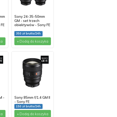
5mm
Sony 24-35-50mm
GM - set trzech
 FE
obiektywów - Sony FE
350 zł brutto/24h
ka
+ Dodaj do koszyka
M -
Sony 85mm f/1.4 GM II
- Sony FE
150 zł brutto/24h
ka
+ Dodaj do koszyka