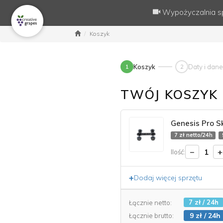
Wypożyczalnia s
Koszyk
1
Koszyk
2
Daty i dane
TWÓJ KOSZYK
Genesis Pro S
7 zł netto/24h
−
+
1
Ilość:
+
Dodaj więcej sprzętu
7 zł / 24h
Łącznie netto:
9 zł / 24h
Łącznie brutto: