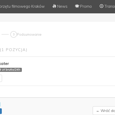
przętu filmowego Kraków
News
Promo
Trans
3
Podsumowanie
(1 POZYCJA)
kater
9 zł brutto/24h
← Wróć do 