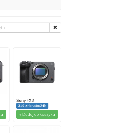
Sony FX3
310 zł brutto/24h
ka
+ Dodaj do koszyka