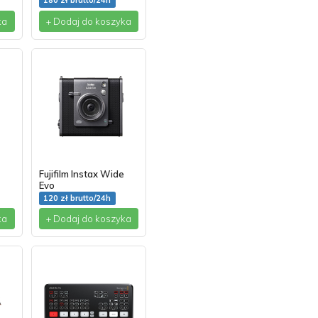
180 zł brutto/24h
ka
+ Dodaj do koszyka
Fujifilm Instax Wide
Evo
120 zł brutto/24h
ka
+ Dodaj do koszyka