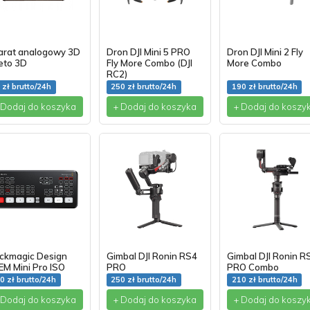
arat analogowy 3D
Dron DJI Mini 5 PRO
Dron DJI Mini 2 Fly
eto 3D
Fly More Combo (DJI
More Combo
RC2)
 zł brutto/24h
250 zł brutto/24h
190 zł brutto/24h
 Dodaj do koszyka
+ Dodaj do koszyka
+ Dodaj do koszy
ackmagic Design
Gimbal DJI Ronin RS4
Gimbal DJI Ronin R
M Mini Pro ISO
PRO
PRO Combo
0 zł brutto/24h
250 zł brutto/24h
210 zł brutto/24h
 Dodaj do koszyka
+ Dodaj do koszyka
+ Dodaj do koszy