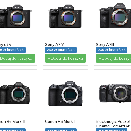
ny a7V
Sony A7IV
Sony A7III
0 zł brutto/24h
260 zł brutto/24h
230 zł brutto/24h
 Dodaj do koszyka
+ Dodaj do koszyka
+ Dodaj do koszy
on R6 Mark III
Canon R6 Mark II
Blackmagic Pocket
Cinema Camera 6k