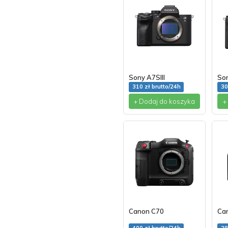
Sony A7SIII
So
310 zł brutto/24h
30
+ Dodaj do koszyka
+
Canon C70
Can