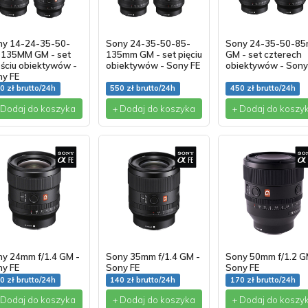
ny 14-24-35-50-
Sony 24-35-50-85-
Sony 24-35-50-8
-135MM GM - set
135mm GM - set pięciu
GM - set czterech
ściu obiektywów -
obiektywów - Sony FE
obiektywów - Sony
ny FE
0 zł brutto/24h
550 zł brutto/24h
450 zł brutto/24h
 Dodaj do koszyka
+ Dodaj do koszyka
+ Dodaj do koszy
y 24mm f/1.4 GM -
Sony 35mm f/1.4 GM -
Sony 50mm f/1.2 G
ny FE
Sony FE
Sony FE
0 zł brutto/24h
140 zł brutto/24h
170 zł brutto/24h
 Dodaj do koszyka
+ Dodaj do koszyka
+ Dodaj do koszy