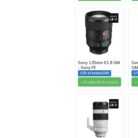
Sony 135mm f/1.8 GM
So
- Sony FE
GM 
130 zł brutto/24h
17
+ Dodaj do koszyka
+