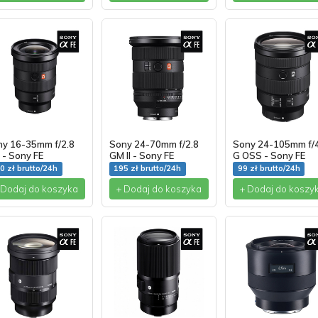
ny 16-35mm f/2.8
Sony 24-70mm f/2.8
Sony 24-105mm f/
- Sony FE
GM II - Sony FE
G OSS - Sony FE
0 zł brutto/24h
195 zł brutto/24h
99 zł brutto/24h
 Dodaj do koszyka
+ Dodaj do koszyka
+ Dodaj do koszy