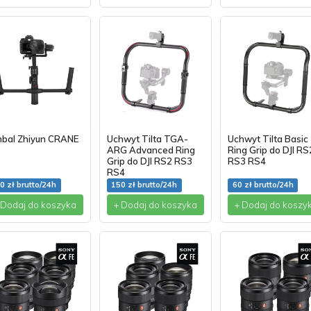
mbal Zhiyun CRANE
Uchwyt Tilta TGA-
Uchwyt Tilta Basic
ARG Advanced Ring
Ring Grip do DJI RS
Grip do DJI RS2 RS3
RS3 RS4
RS4
0 zł brutto/24h
150 zł brutto/24h
60 zł brutto/24h
 Dodaj do koszyka
+ Dodaj do koszyka
+ Dodaj do koszy