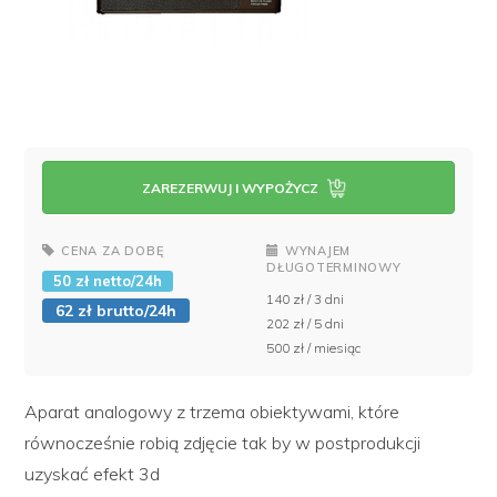
ZAREZERWUJ I WYPOŻYCZ
CENA ZA DOBĘ
WYNAJEM
DŁUGOTERMINOWY
50 zł netto/24h
140 zł / 3 dni
62 zł brutto/24h
202 zł / 5 dni
500 zł / miesiąc
Aparat analogowy z trzema obiektywami, które
równocześnie robią zdjęcie tak by w postprodukcji
uzyskać efekt 3d