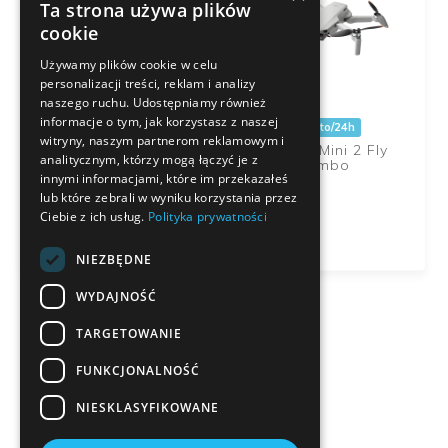
Ta strona używa plików
cookie
Używamy plików cookie w celu
250 zł brutto/24h
personalizacji treści, reklam i analizy
Dron DJI Mini 5 PRO
naszego ruchu. Udostępniamy również
Fly More Combo (DJI
RC2)
informacje o tym, jak korzystasz z naszej
190 zł brutto/24h
witryny, naszym partnerom reklamowym i
Dron DJI Mini 2 Fly
analitycznym, którzy mogą łączyć je z
More Combo
innymi informacjami, które im przekazałeś
lub które zebrali w wyniku korzystania przez
Ciebie z ich usług.
Polityka prywatności
NIEZBĘDNE
WYDAJNOŚĆ
TARGETOWANIE
FUNKCJONALNOŚĆ
NIESKLASYFIKOWANE