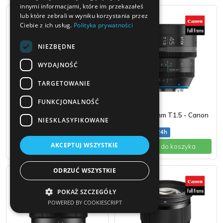
innymi informacjami, które im przekazałeś
lub które zebrali w wyniku korzystania przez
Ciebie z ich usług.
Polityka prywatności
NIEZBĘDNE
WYDAJNOŚĆ
TARGETOWANIE
FUNKCJONALNOŚĆ
Irix Cine 21 mm T1.5 - Canon
Irix Cine 45 mm T1.5 - Canon
NIESKLASYFIKOWANE
EF
EF
99 zł brutto/24h
99 zł brutto/24h
AKCEPTUJ WSZYSTKIE
+ Dodaj do koszyka
+ Dodaj do koszyka
ODRZUĆ WSZYSTKIE
POKAŻ SZCZEGÓŁY
POWERED BY COOKIESCRIPT