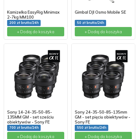
Kamizelka EasyRig Minimax
Gimbal DJI Osmo Mobile SE
2-7kg MM100
200 zł brutto/24h
50 zł brutto/24h
+ Dodaj do koszyka
+ Dodaj do koszyka
Sony 14-24-35-50-85-
Sony 24-35-50-85-135mm
135MM GM - set sześciu
GM - set pięciu obiektywów -
obiektywów - Sony FE
Sony FE
700 zł brutto/24h
550 zł brutto/24h
+ Dodaj do koszyka
+ Dodaj do koszyka