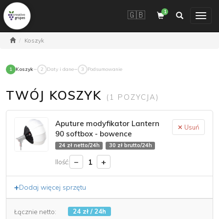
1
🇬🇧
Toggle
navigation
Koszyk
1
Koszyk
2
Daty i dane
3
Podsumowanie
TWÓJ KOSZYK
(1 POZYCJA)
Aputure modyfikator Lantern
✕ Usuń
90 softbox - bowence
24 zł netto/24h
30 zł brutto/24h
−
+
1
Ilość:
+
Dodaj więcej sprzętu
24 zł / 24h
Łącznie netto: