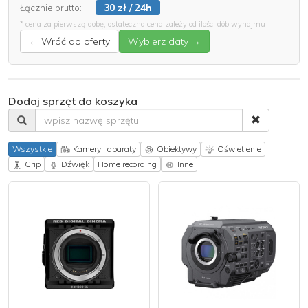
30 zł / 24h
Łącznie brutto:
* cena za pierwszą dobę, ostateczna cena zależy od ilości dób wynajmu
← Wróć do oferty
Wybierz daty →
Dodaj sprzęt do koszyka
Wszystkie
Kamery i aparaty
Obiektywy
Oświetlenie
Grip
Dźwięk
Home recording
Inne